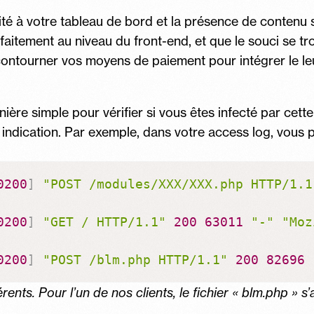
ilité à votre tableau de bord et la présence de contenu s
aitement au niveau du front-end, et que le souci se tro
contourner vos moyens de paiement pour intégrer le leu
ère simple pour vérifier si vous êtes infecté par cette
indication. Par exemple, dans votre access log, vous p
0200
]
"POST /modules/XXX/XXX.php HTTP/1.1
0200
]
"GET / HTTP/1.1"
200
63011
"-"
"Moz
0200
]
"POST /blm.php HTTP/1.1"
200
82696
rents. Pour l’un de nos clients, le fichier « blm.php » s