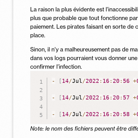
La raison la plus évidente est l’inaccessib
plus que probable que tout fonctionne parf
paiement. Les pirates faisant en sorte de 
place.
Sinon, il n’y a malheureusement pas de mani
dans vos logs pourraient vous donner une 
confirmer l’infection.
-
[
14
/
Jul
/
2022
:
16
:
20
:
56
+
-
[
14
/
Jul
/
2022
:
16
:
20
:
57
+
-
[
14
/
Jul
/
2022
:
16
:
20
:
58
+
Note: le nom des fichiers peuvent être diffé