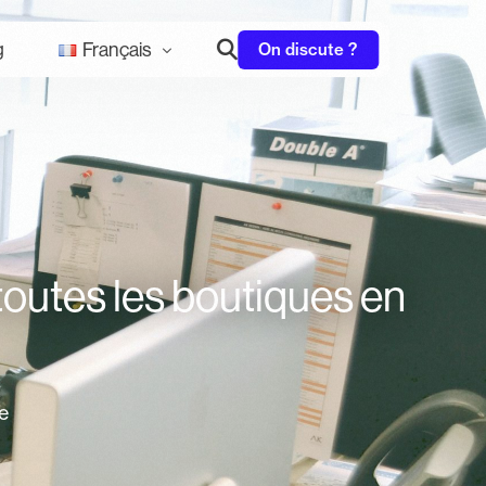
On discute ?
g
Français
)
Français
x (Goldesk ↗)
English
PLUS DE SERVICES
Content Marketing
okelya ↗)
Nederlands
Social Media Marketing
 toutes les boutiques en
e