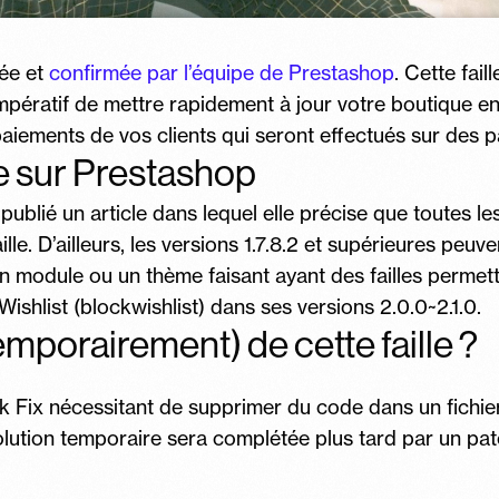
tée et
confirmée par l’équipe de Prestashop
. Cette fai
 impératif de mettre rapidement à jour votre boutique e
paiements de vos clients qui seront effectués sur des 
re sur Prestashop
lié un article dans lequel elle précise que toutes les 
ille. D’ailleurs, les versions 1.7.8.2 et supérieures peuve
un module ou un thème faisant ayant des failles permet
Wishlist (blockwishlist) dans ses versions 2.0.0~2.1.0.
porairement) de cette faille ?
Fix nécessitant de supprimer du code dans un fichier
olution temporaire sera complétée plus tard par un pa