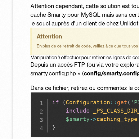
Attention cependant, cette solution est to
cache Smarty pour MySQL mais sans certitu
le souci auprès d’un client de chez Unlido
Attention
En plus de ce retrait de code, veillez à ce que tous vo
Manipulation à effectuer pour retirer les lignes de 
Depuis un accès FTP (ou via votre explorate
smarty.config.php » (
config/smarty.confi
Dans ce fichier, retirez ou commentez le c
if
(
Configuration
::
get
(
'P
include
_PS_CLASS_DIR
$smarty
->
caching_type
}