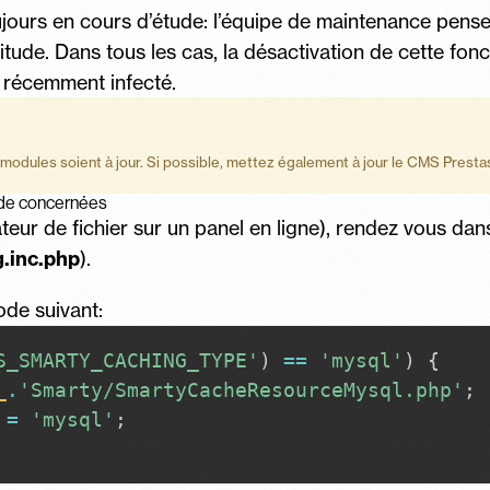
ujours en cours d’étude: l’équipe de maintenance pense 
de. Dans tous les cas, la désactivation de cette fonc
t récemment infecté.
s modules soient à jour. Si possible, mettez également à jour le CMS Presta
code concernées
ur de fichier sur un panel en ligne), rendez vous dans 
g.inc.php
).
ode suivant:
S_SMARTY_CACHING_TYPE'
)
==
'mysql'
)
{
_
.
'Smarty/SmartyCacheResourceMysql.php'
;
=
'mysql'
;