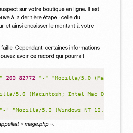
uspect sur votre boutique en ligne. Il est
uve à la dernière étape : celle du
r et ainsi encaisser le montant à votre
 faille. Cependant, certaines informations
ouvez avoir ce record qui pourrait
"
200
82772
"-"
"Mozilla/5.0 (Macintosh;
illa/5.0 (Macintosh; Intel Mac OS X 10_1
"-"
"Mozilla/5.0 (Windows NT 10.0; WOW64
’appellait « mage.php ».