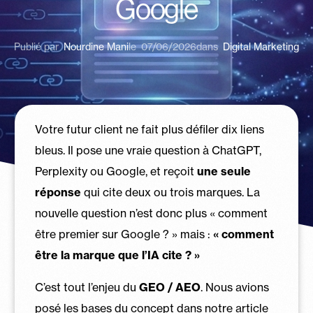
Google
Publié par
Nourdine Mani
le
07/06/2026
dans
Digital Marketing
Votre futur client ne fait plus défiler dix liens
bleus. Il pose une vraie question à ChatGPT,
Perplexity ou Google, et reçoit
une seule
réponse
qui cite deux ou trois marques. La
nouvelle question n’est donc plus « comment
être premier sur Google ? » mais :
« comment
être la marque que l’IA cite ? »
C’est tout l’enjeu du
GEO / AEO
. Nous avions
posé les bases du concept dans notre article